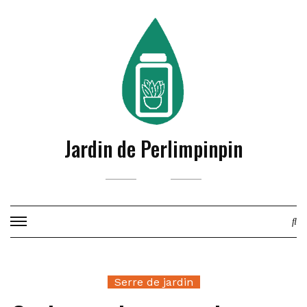
Skip
to
content
Jardin de Perlimpinpin
Serre de jardin