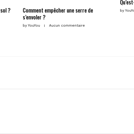
Qu’est
sol ?
Comment empêcher une serre de
by
YouY
s’envoler ?
by
YouYou
Aucun commentaire