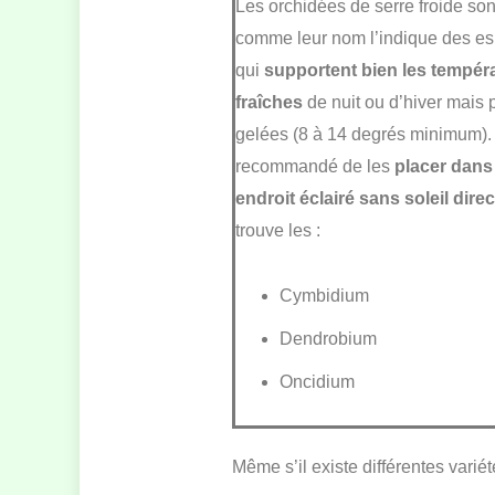
Les orchidées de serre froide son
comme leur nom l’indique des e
qui
supportent bien les tempér
fraîches
de nuit ou d’hiver mais 
gelées (8 à 14 degrés minimum). I
recommandé de les
placer dans
endroit éclairé sans soleil direc
trouve les :
Cymbidium
Dendrobium
Oncidium
Même s’il existe différentes varié