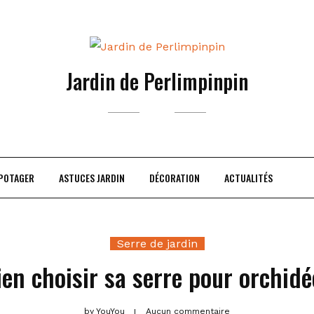
Jardin de Perlimpinpin
 POTAGER
ASTUCES JARDIN
DÉCORATION
ACTUALITÉS
Serre de jardin
ien choisir sa serre pour orchidé
by
YouYou
Aucun commentaire