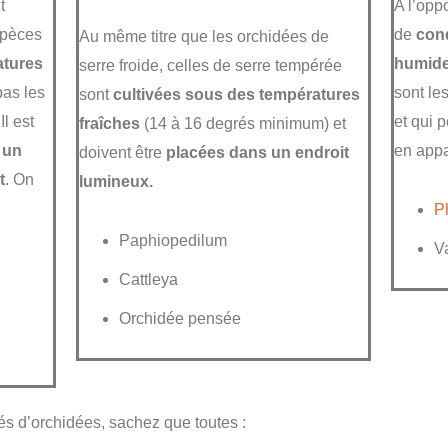
t
A l’opp
spèces
de
con
Au même titre que les orchidées de
atures
humid
serre froide, celles de serre tempérée
pas les
sont le
sont
cultivées sous des températures
l est
et qui 
fraîches
(14 à 16 degrés minimum) et
 un
en app
doivent être
placées dans un endroit
t
. On
lumineux.
P
Paphiopedilum
V
Cattleya
Orchidée pensée
tés d’orchidées, sachez que toutes :