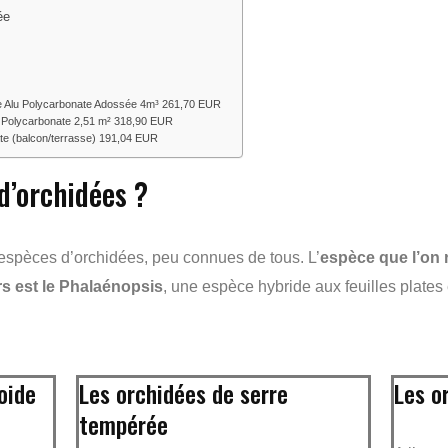
ée
e
e Alu Polycarbonate Adossée 4m³ 261,70 EUR
m Polycarbonate 2,51 m² 318,90 EUR
ate (balcon/terrasse) 191,04 EUR
d’orchidées ?
 espèces d’orchidées, peu connues de tous. L’
espèce que l’on
s est le Phalaénopsis
, une espèce hybride aux feuilles plate
oide
Les orchidées de serre
Les o
tempérée