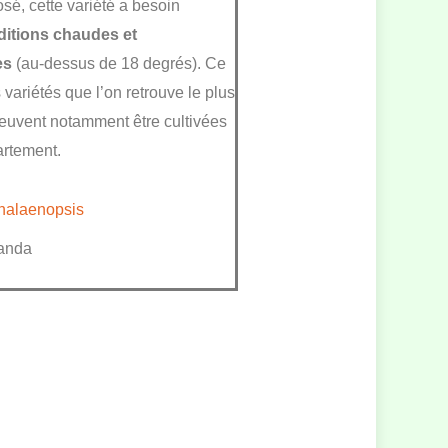
osé, cette variété a besoin
ditions chaudes et
es
(au-dessus de 18 degrés). Ce
s variétés que l’on retrouve le plus
peuvent notamment être cultivées
artement.
halaenopsis
anda