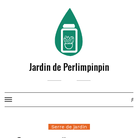
Skip
to
content
Jardin de Perlimpinpin
Serre de jardin